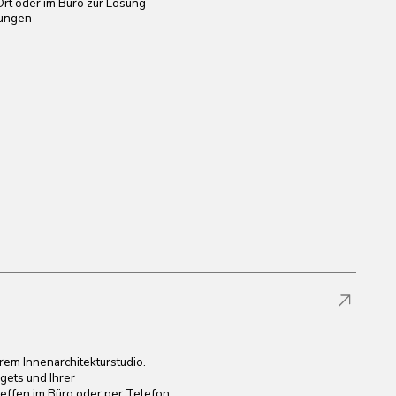
urstudio.
r per Telefon.
 seine Wohnung oder
en Abmessungen, dem gewünschten
Beleuchtung.
llt oder bei persönlichen Treffen
präzise