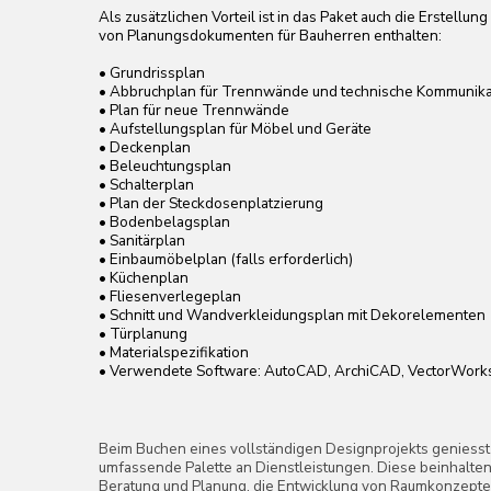
• Sanitärplan
• Einbaumöbelplan (falls erforderlich)
• Küchenplan
• Fliesenverlegeplan
• Schnitt und Wandverkleidungsplan mit Dekorelementen
• Türplanung
• Materialspezifikation
• Verwendete Software: AutoCAD, ArchiCAD, VectorWorks
Beim Buchen eines vollständigen Designprojekts geniesst der Kunde eine
umfassende Palette an Dienstleistungen. Diese beinhalten massgeschneide
Beratung und Planung, die Entwicklung von Raumkonzepten sowie die Erste
3D-Visualisierungen. Darüber hinaus haben Sie die Freiheit, Möbel und Mater
entweder selbst zu erwerben oder dem Designer die Bestellung von Möbeln
und anderen Materialien gemäss dem Projekt zu überlassen. Zudem erhalten
einen vollständigen Satz Arbeitsunterlagen für die Bauarbeiter.
Kontakt aufnehmen
Wöchentliche Objektbesuche - einmal pro Woche
Zusammenarbeit mit Auftragnehmern und Beantwortung von Fragen
Beratung für Bauarbeiter und Subunternehmer hinsichtlich Zeichnun
Skizzen zur Gewährleistung eines korrekten Verständnisses der Do