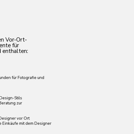
fie und
m Designer
gen Satzes