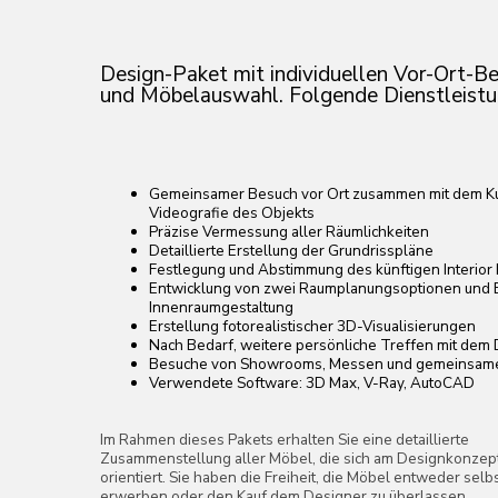
Gemeinsamer Besuch vor Ort zusammen mit dem Kunden für Fotogra
Videografie des Objekts
Präzise Vermessung aller Räumlichkeiten
Detaillierte Erstellung der Grundrisspläne
Festlegung und Abstimmung des künftigen Interior Design-Stils
Entwicklung von zwei Raumplanungsoptionen und Beratung zur
Innenraumgestaltung
Erstellung fotorealistischer 3D-Visualisierungen
Nach Bedarf, weitere persönliche Treffen mit dem Designer vor Ort
Besuche von Showrooms, Messen und gemeinsame Einkäufe mit de
Verwendete Software: 3D Max, V-Ray, AutoCAD
Im Rahmen dieses Pakets erhalten Sie eine detaillierte
Zusammenstellung aller Möbel, die sich am Designkonzept
orientiert. Sie haben die Freiheit, die Möbel entweder selbst zu
erwerben oder den Kauf dem Designer zu überlassen.
Kontakt aufnehmen
Vollständiges Designpaket mit individuellen Vor-Ort-
Besuchen und einem Satz Planungsdokumente für