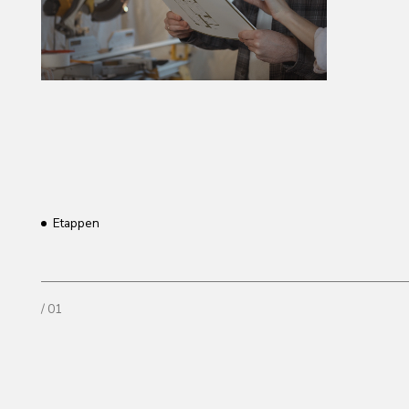
/ 01
/ 02
/ 03