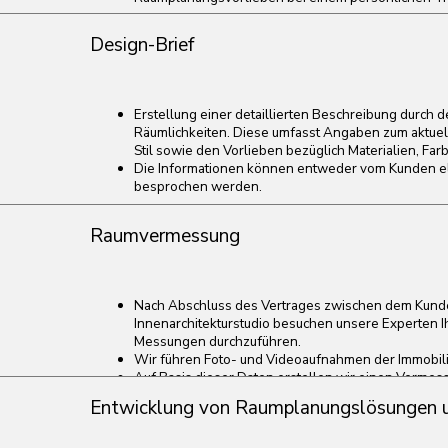
Auf Basis dieser Daten erstellen wir einen Vermessungsplan.
Entwicklung von Raumplanungslösungen und Innenra
Ausarbeitung von Zonierungsplänen.
Entwicklung eines vorläufigen Innenraumkonzepts basierend auf de
Diskussion des Innenraumstils und von Vorschlägen mit dem Kunden
Festlegung einer Richtung, die das Fundament des Projekts bildet.
Detaillierte Ausarbeitung der favorisierten Konzepte, einschliessli
Hauptmaterialien und Beleuchtung.
Kreation einer einzigartigen Designerlösung, die die persönlichen 
widerspiegelt.
Verwendete Software: ArchiCAD, AutoCad, VectorWorks.
3D-Visualisierung
Erstellung fotorealistischer Abbildungen Ihres zukünftigen Interieurs
Endresultat des Projekts vor der Umsetzung zu betrachten.
Präzise Darstellung aller Nuancen des Konzepts, einschliesslich ver
und Beleuchtung.
Klare Vorstellung Ihres zukünftigen Interieurs sowie der von Ihnen
Verwendete Software: 3D Max, V-Ray, SketchUp, Lumion, ArchiCAD.
Planungsdokumentation