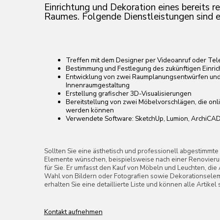
Treffen mit dem Designer per Videoanruf oder Telefon
Bestimmung und Festlegung des zukünftigen Einrichtungsstils
Entwicklung von zwei Raumplanungsentwürfen und Beratung zur
Innenraumgestaltung
Erstellung grafischer 3D-Visualisierungen
Bereitstellung von zwei Möbelvorschlägen, die online gekauft oder s
werden können
Verwendete Software: SketchUp, Lumion, ArchiCAD
Sollten Sie eine ästhetisch und professionell abgestimmte Auswahl aller Int
Elemente wünschen, beispielsweise nach einer Renovierung, ist dieser Servi
für Sie. Er umfasst den Kauf von Möbeln und Leuchten, die Auswahl von Texti
Wahl von Bildern oder Fotografien sowie Dekorationselementen. Mit diese
erhalten Sie eine detaillierte Liste und können alle Artikel selbstständig er
Kontakt aufnehmen
Design-Paket mit individuellen Vor-Ort-Besuchen des 
und Möbelauswahl. Folgende
Dienstleistungen sind en