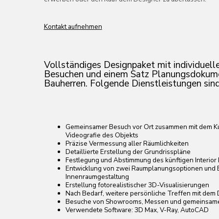
Bauherren. Folgende
Dienstleistungen sind enthalten:
Gemeinsamer Besuch vor Ort zusammen mit dem Kunden für Fotogra
Videografie des Objekts
Präzise Vermessung aller Räumlichkeiten
Detaillierte Erstellung der Grundrisspläne
Festlegung und Abstimmung des künftigen Interior Design-Stils
Entwicklung von zwei Raumplanungsoptionen und Beratung zur
Innenraumgestaltung
Erstellung fotorealistischer 3D-Visualisierungen
Nach Bedarf, weitere persönliche Treffen mit dem Designer vor Ort
Besuche von Showrooms, Messen und gemeinsame Einkäufe mit de
Verwendete Software: 3D Max, V-Ray, AutoCAD
Als zusätzlichen Vorteil ist in das Paket auch die Erstellung eines vollständi
von Planungsdokumenten für Bauherren enthalten:
• Grundrissplan
• Abbruchplan für Trennwände und technische Kommunikationen
• Plan für neue Trennwände
• Aufstellungsplan für Möbel und Geräte
• Deckenplan
• Beleuchtungsplan
• Schalterplan
• Plan der Steckdosenplatzierung
• Bodenbelagsplan