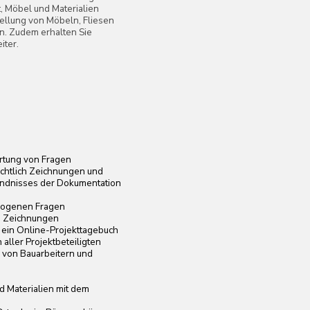
kttagebuch
iligten
n und
 dem
zur Lösung