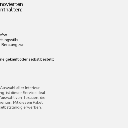
elbst bestellt
erieur
ce ideal
lien, die
m Paket
werben.
Designers
thalten: