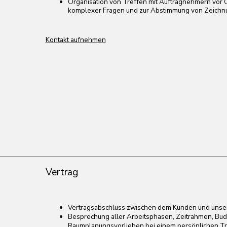
Vertrag
Vertragsabschluss zwischen dem Kunden und unserem Innenarchitekt
Besprechung aller Arbeitsphasen, Zeitrahmen, Budgets und Ihrer
Raumplanungsvorlieben bei einem persönlichen Treffen im Büro ode
Design-Brief
Erstellung einer detaillierten Beschreibung durch den Kunden über
Räumlichkeiten. Diese umfasst Angaben zum aktuellen Zustand, d
Stil sowie den Vorlieben bezüglich Materialien, Farben, Möbeln und 
Die Informationen können entweder vom Kunden elektronisch ausgefü
besprochen werden.
Raumvermessung
Nach Abschluss des Vertrages zwischen dem Kunden und unserem
Innenarchitekturstudio besuchen unsere Experten Ihre Immobilie, um 
Messungen durchzuführen.
Wir führen Foto- und Videoaufnahmen der Immobilie durch.