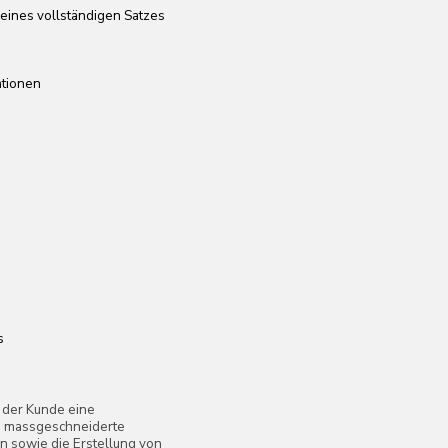
rte
llung von
ialien
, Fliesen
 Sie
gen und
kumentation