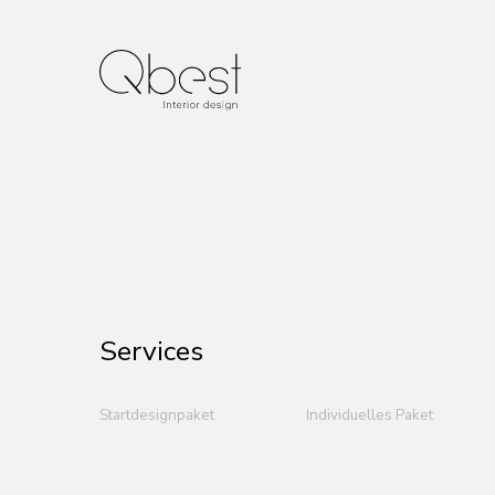
Services
Vollständige
Startdesignpaket
Individuelles Paket
Designpaket
Einrichtung und Dekoration eines bereits renovierten
Raumes. Folgende
Dienstleistungen sind enthalten: