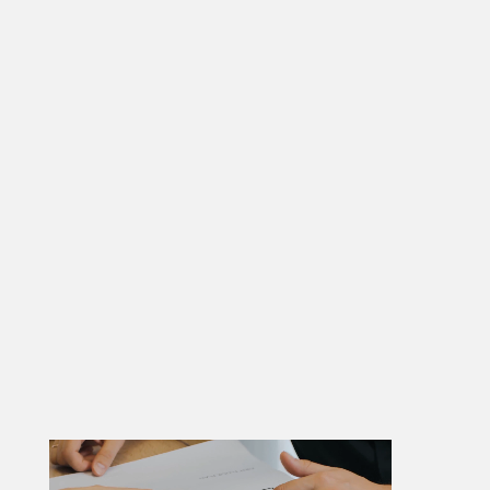
/ Wert
Auf Anfrage
/ Fristen