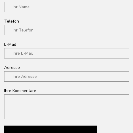
Adresse
Ihre Kommentare
Add files
Dateien hochladen
Durch Absenden des Formulars erklären Sie sich mit der
Datenschutzerklärung einverstanden
Senden
/ Telefon
+41 78 4000 500
/ E-Mail
info@q-best.ch