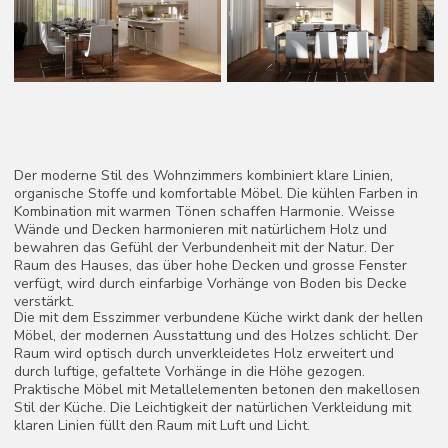
durch luftige, gefaltete Vorhänge in die Höhe gezogen.
Praktische Möbel mit Metallelementen betonen den makellosen
Stil der Küche. Die Leichtigkeit der natürlichen Verkleidung mit
klaren Linien füllt den Raum mit Luft und Licht.
Nach oben
Unternehmen
Kontakt
Home
+41 78 4000 500
Über uns
info@q-best.ch
Qbest Interior Design Studio
Services
Ziegeleiweg 1
Portfolio
6048 Horw