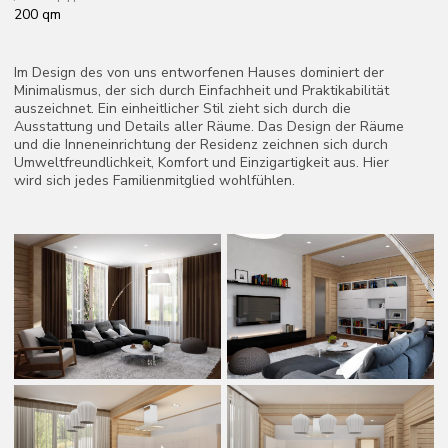
wird sich jedes Familienmitglied wohlfühlen.
Der moderne Stil des Wohnzimmers kombiniert klare Linien,
organische Stoffe und komfortable Möbel. Die kühlen Farben in
Kombination mit warmen Tönen schaffen Harmonie. Weisse
Wände und Decken harmonieren mit natürlichem Holz und
bewahren das Gefühl der Verbundenheit mit der Natur. Der
Raum des Hauses, das über hohe Decken und grosse Fenster
verfügt, wird durch einfarbige Vorhänge von Boden bis Decke
verstärkt.
Die mit dem Esszimmer verbundene Küche wirkt dank der hellen
Möbel, der modernen Ausstattung und des Holzes schlicht. Der
Raum wird optisch durch unverkleidetes Holz erweitert und