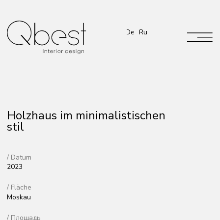
De
Ru
Holzhaus im minimalistischen
stil
/ Datum
2023
/ Fläche
Moskau
/ Площадь
200 qm
Im Design des von uns entworfenen Hauses dominiert der
Minimalismus, der sich durch Einfachheit und Praktikabilität
auszeichnet. Ein einheitlicher Stil zieht sich durch die
Ausstattung und Details aller Räume. Das Design der Räume
und die Inneneinrichtung der Residenz zeichnen sich durch
Umweltfreundlichkeit, Komfort und Einzigartigkeit aus. Hier