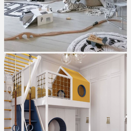
Soziales Netzwerk
Portfolio
Behance
Instagram
Facebook
Impressum
Datenschutz
AGB