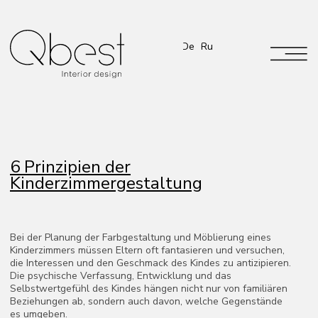
De
Ru
6 Prinzipien der
Kinderzimmergestaltung
Bei der Planung der Farbgestaltung und Möblierung eines
Kinderzimmers müssen Eltern oft fantasieren und versuchen,
die Interessen und den Geschmack des Kindes zu antizipieren.
Die psychische Verfassung, Entwicklung und das
Selbstwertgefühl des Kindes hängen nicht nur von familiären
Beziehungen ab, sondern auch davon, welche Gegenstände
es umgeben.
Das Interieur eines Kinderzimmers ist ein Kompromiss zwischen
dem allgemeinen Stil des Hauses und den Wünschen des
kleinen Hauptbewohners. Jeder Winkel sollte ergonomisch und
unter Berücksichtigung der Interessen und Psychologie des
Kindes durchdacht sein.
Gutes Design hilft dabei, nützliche Gewohnheiten bei Kindern
zu fördern, während eine ansprechende Gestaltung ihren guten
Geschmack formt. In diesem Artikel zeige ich Ihnen, wie Sie ein
Kinderzimmer gestalten können, das sowohl für Erwachsene