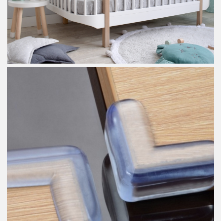
Rolle für das psychologische Wohlbefinden beim Spielen,
Entspannen sowie bei Wachstum und Entwicklung. Kleinkinder
bis zu zwei Jahren profitieren von neutralen und sanften
Farbtönen. Ältere Kinder können je nach Temperament ihre
bevorzugten Farben wählen, wobei verschiedene Bereiche
durch gezielte Farbakzente betont werden können. Zum
Beispiel kann der Spielbereich lebendig gestaltet sein,
während der Schlafbereich in beruhigenden Farbtönen
gehalten wird.