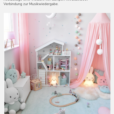
Um dem Kind Ordnung und Sauberkeit näherzubringen,
gestalten Sie das Aufräumen der Spielsachen zu einem
unterhaltsamen Prozess. Jedes Objekt sollte seinen eigenen,
klar definierten Platz haben, da Kinder Beständigkeit schätzen.
Daher sollten Aufbewahrungssysteme systematisch organisiert
und an gut erreichbaren Stellen platziert werden.
Sie können Regale beschriften oder mit Bildern versehen, um
die Aufteilung der Spielsachen nach Serien zu verdeutlichen.
Alternativ können Sie Kleidung nach Wochentagen
nummerieren und für jeden Tag vorbereiten. Dieser Ansatz
spart zunächst Zeit beim Zusammenstellen und entwickelt sich
dann zu einer nützlichen Gewohnheit für das Kind.
Denken Sie daran, dass Multifunktionalität Priorität haben
sollte. Möbelstücke sollten die Fantasie anregen und die
Stimmung verbessern, anstatt zu überwältigen.