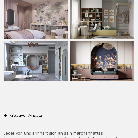
schlafen. Ein treuer Freund in der Nähe vermittelt dem Kind ein
Gefühl von Sicherheit und Ruhe. Nachts helfen die Geräusche
und Bewegungen des Tieres dem Kind, sich an fremde
Geräusche zu gewöhnen und weniger ängstlich zu sein, keine
Angst vor der Dunkelheit und den kleinsten Geräuschen zu
haben.
Im Kinderzimmer sollte unbedingt eine Tür vorhanden sein, die
das Kind schliessen darf, da es ein Recht auf Privatsphäre und
persönlichen Raum hat. Eltern sollten daran denken, vor dem
Betreten anzuklopfen, was besonders wichtig ist, wenn ein
Teenager über zehn Jahre alt im Zimmer lebt.