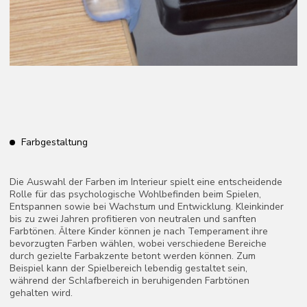
Beleuchtung
Die gesamte Raumfläche sollte in Schlaf-, Lern- und
Spielzonen unterteilt werden. Um die richtige Entwicklung des
Kindes zu gewährleisten, ist Licht und viel Luft notwendig.
Daher ist die richtige Grundbeleuchtung sowie gezielte
Akzentbeleuchtung in jedem Bereich ein wesentliches
Gestaltungsprinzip für das Kinderzimmer.
Das Licht in der Spielzone sollte sanft und unaufdringlich, aber
dennoch hell sein. Für den Kreativbereich wird natürliches Licht
(Sonnenschein durch das Fenster) sowie eine
Schreibtischlampe benötigt. Im Schlafbereich sorgt ein
Nachtlicht für eine angenehme Atmosphäre. Wandleuchten
eignen sich hervorragend für gedämpftes Licht in der
Ruhezone. Ein origineller Lampenschirm in Form eines
Spielzeugs, einer Wolke oder eines Flugzeugs kann eine
interessante Detail im Raum sein. Ausserdem gibt es
heutzutage eine Vielzahl von Lampen mit Bluetooth-
Verbindung zur Musikwiedergabe.