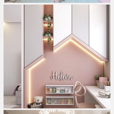
Kreativer Ansatz
Jeder von uns erinnert sich an sein märchenhaftes
Kinderzimmer aus der Zeit der "rosaroten Brille" und wird
wahrscheinlich überrascht sein, es im bewussteren Alter
zu betrachten. Der Grund dafür liegt in der grenzenlosen
Fantasie der Kinder, die gerne die Realität verschönern. Um
ein wirklich gemütliches und magisches Kinderzimmer zu
schaffen, setzen Sie kreative Ideen um!
Errichten Sie ein originelles Spielhaus, einen Wigwam, eine
Hütte oder eine improvisierte Plattform - und Sie werden
sehen, wie dieser Ort zur Lieblingszone für Spiel und
Entspannung wird. Jede Idee kann zu Legenden und
faszinierender Geheimnisvollheit heranwachsen.