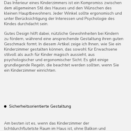
stilvoll als auch für Kinder magisch aussieht, aus
psychologischer und ergonomischer Sicht. Es gibt einige
grundlegende Regeln, die beachtet werden sollten, wenn Sie
ein Kinderzimmer einrichten.
Sicherheitsorientierte Gestaltung
Am besten ist es, wenn das Kinderzimmer der
lichtdurchflutetste Raum im Haus ist, ohne Balkon und
abseits der Haustür gelegen. Gerade in jungen Jahren
verbringen Kinder viel Zeit auf dem Boden, daher sollte
dieser warm und rutschfest gestaltet sein.
Für die Sicherheit des Kindes sollten ausschließlich
umweltfreundliche, ungiftige und hypoallergene Materialien
verwendet werden. Steckdosen sollten gesichert und scharfe
Ecken mit speziellen Abdeckungen versehen sein, während
schwere Möbelstücke sicher befestigt werden sollten.