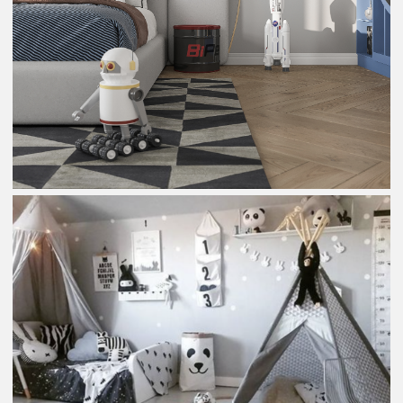
Nach oben
Unternehmen
Kontakt
Home
+41 78 4000 500
Über uns
info@q-best.ch
Qbest Interior Design Studio
Services
Ziegeleiweg 1
Portfolio
6048 Horw
Schweiz
Kontakt